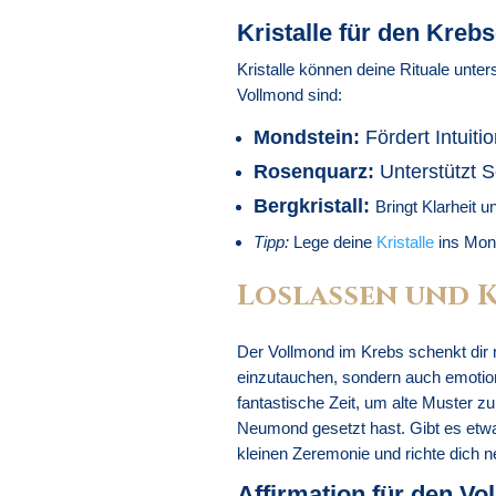
Kristalle für den Kreb
Kristalle können deine Rituale unte
Vollmond sind:
Mondstein:
Fördert Intuit
Rosenquarz:
Unterstützt S
Bergkristall:
Bringt Klarheit u
Tipp:
Lege deine
Kristalle
ins Mond
Loslassen und 
Der Vollmond im Krebs schenkt dir ni
einzutauchen, sondern auch emotiona
fantastische Zeit, um alte Muster z
Neumond gesetzt hast. Gibt es etwa
kleinen Zeremonie und richte dich n
Affirmation für den V